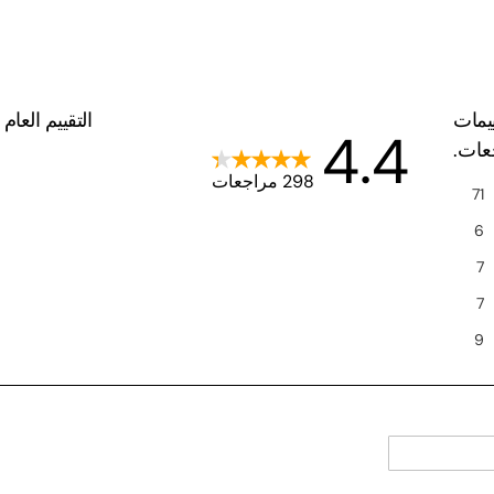
يمات
التقييم العام
4.4
جعات.
298 مراجعات
71
6
7
7
9