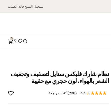
بحث
تسجيل المنتج
حالة الطلب
0
بحث
قائمة
الحساب
الرغبات
نظام شارك فليكس ستايل لتصفيف وتجفيف
الشعر بالهواء، لون حجري مع حقيبة
أجهزة تحضير الآيس
القلايات الهوائية
كريم
أفران سطح المطبخ
أكتب مراجعة
(298)
4.4
ماكينات السلاشي
أجهزة الضغط والطهي
تسوّق كل أجهزة تحضير
المتعددة
الحلويات المجمّدة
شوايات صحية