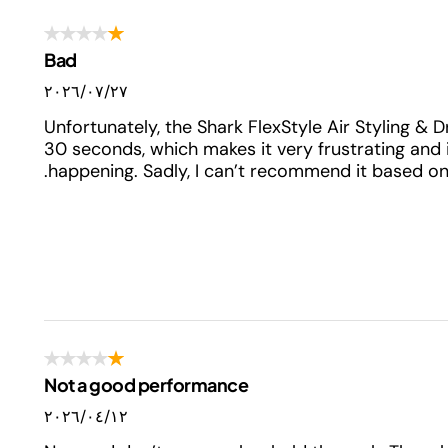
Bad
٢٧‏/٠٧‏/٢٠٢٦
Unfortunately, the Shark FlexStyle Air Styling & 
30 seconds, which makes it very frustrating and i
happening. Sadly, I can’t recommend it based o
Not a good performance
١٢‏/٠٤‏/٢٠٢٦