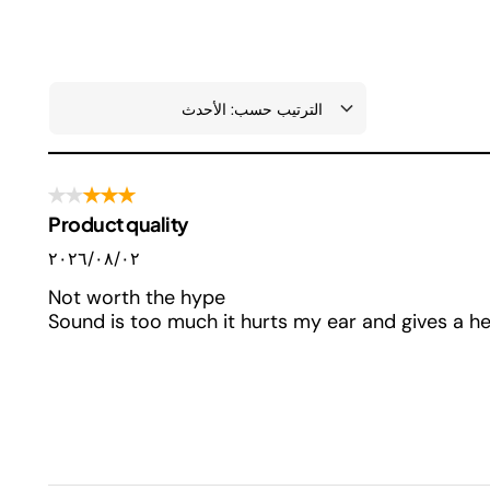
Product quality
٠٢‏/٠٨‏/٢٠٢٦
Not worth the hype
Sound is too much it hurts my ear and gives a 