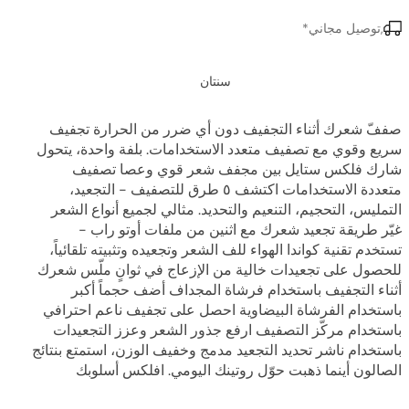
,توصيل مجاني*
سنتان
صففّ شعرك أثناء التجفيف دون أي ضرر من الحرارة تجفيف
سريع وقوي مع تصفيف متعدد الاستخدامات. بلفة واحدة، يتحول
شارك فلكس ستايل بين مجفف شعر قوي وعصا تصفيف
متعددة الاستخدامات اكتشف ٥ طرق للتصفيف - التجعيد،
التمليس، التحجيم، التنعيم والتحديد. مثالي لجميع أنواع الشعر
غيّر طريقة تجعيد شعرك مع اثنين من ملفات أوتو راب -
تستخدم تقنية كواندا الهواء للف الشعر وتجعيده وتثبيته تلقائياً،
للحصول على تجعيدات خالية من الإزعاج في ثوانٍ ملّس شعرك
أثناء التجفيف باستخدام فرشاة المجداف أضف حجماً أكبر
باستخدام الفرشاة البيضاوية احصل على تجفيف ناعم احترافي
باستخدام مركّز التصفيف ارفع جذور الشعر وعزز التجعيدات
باستخدام ناشر تحديد التجعيد مدمج وخفيف الوزن، استمتع بنتائج
الصالون أينما ذهبت حوّل روتينك اليومي. افلكس أسلوبك