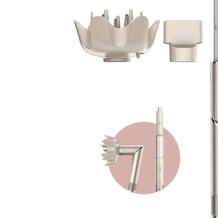
س الكهربائية
gallery
كينات السلاشي
 كريسبي الهوائية
وّق كل أجهزة تحضير
حلويات المجمّدة