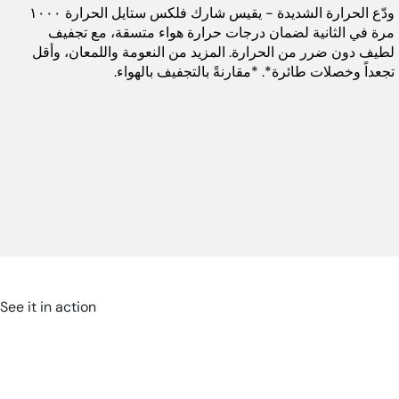
كجم ٢ × لفّافات: ٠.١٢٥ كجم فوهة
ودّع الحرارة الشديدة - يقيس شارك فلكس ستايل الحرارة ١٠٠٠
تركيز الهواء: ٠.٠٥٥ كجم موزّع
مرة في الثانية لضمان درجات حرارة هواء متسقة، مع تجفيف
الهواء: ٠.١٩ كجم حقيبة تخزين:
لطيف دون ضرر من الحرارة. المزيد من النعومة واللمعان، وأقل
٠.٩٦٥ كجم
تجعداً وخصلات طائرة*. *مقارنةً بالتجفيف بالهواء.
اللون:
حجري
عدد السرعات:
3
الضمان:
٥ سنوات
الباركود:
0622356273350
See it in action
طول السلك:
٢٤٤ سم
أبعاد المنتج (سم):
٢ سم طول × ٢ سم عرض × ٢
سم ارتفاع