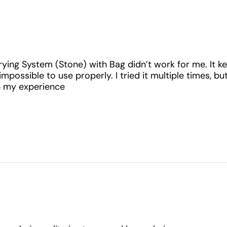
Drying System (Stone) with Bag didn’t work for me. It k
mpossible to use properly. I tried it multiple times, b
n my experience.