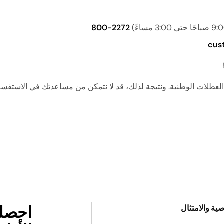
س الكهربائية
كينات السلاشي
 كريسبي الهوائية
وّق كل أجهزة تحضير
800-2272
حلويات المجمّدة
cus
 العطلات الوطنية. ونتيجة لذلك، قد لا نتمكن من مساعدتك في الاستفس
ية والامتثال