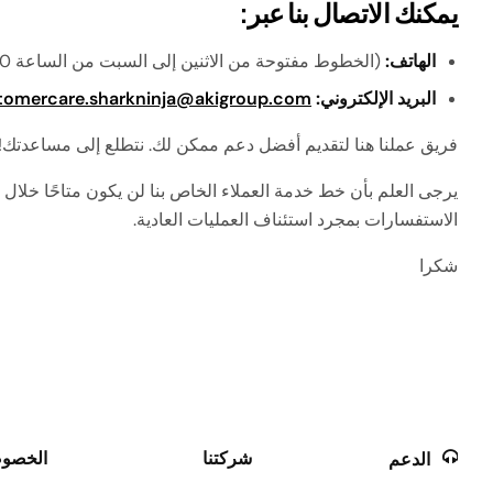
يمكنك الاتصال بنا عبر:
المكان
الأرضيات
الأرضيات
تسوّق كل أجهزة الطهي
وأجهزة تحضير الطعام
ما
قلايات
تسوّق كل منظفات
تس
الهاتف:
(الخطوط مفتوحة من الاثنين إلى السبت من الساعة 9:00 صباحًا حتى 3:00 مساءً)
الأرضيات والسجاد
ال
البريد الإلكتروني:
tomercare.sharkninja@akigroup.com
فريق عملنا هنا لتقديم أفضل دعم ممكن لك. نتطلع إلى مساعدتك!
يرجى العلم بأن خط خدمة العملاء الخاص بنا لن يكون متاحًا خلال
الاستفسارات بمجرد استئناف العمليات العادية.
شكرا
شركتنا
الخصوص
الدعم