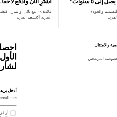
 إلى ٥ سنوات*
اشترِ الآن وادفع لاحقًا.
لتصميم والجودة.
فائدة ٪٠ مع تابّي أو تمارا. اك
مزيد
المزيد
اكتشف المزيد
ية والامتثال
الأول
خصوصية المرشحين
لشارك
أدخل بريدك
أوافق