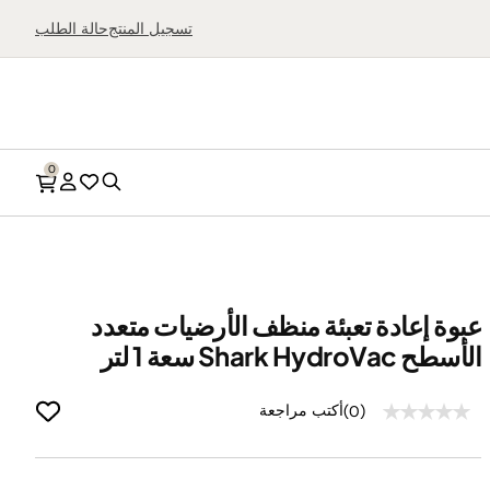
بحث
تسجيل المنتج
حالة الطلب
0
بحث
قائمة
الحساب
الرغبات
عبوة إعادة تعبئة منظف الأرضيات متعدد
الأسطح Shark HydroVac سعة 1 لتر
أجهزة تحضير الآيس
القلايات الهوائية
كريم
أفران سطح المطبخ
أكتب مراجعة
(0)
ماكينات السلاشي
أجهزة الضغط والطهي
تسوّق كل أجهزة تحضير
المتعددة
الحلويات المجمّدة
شوايات صحية