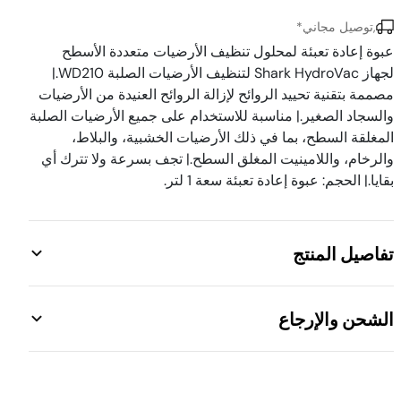
,توصيل مجاني*
عبوة إعادة تعبئة لمحلول تنظيف الأرضيات متعددة الأسطح
لجهاز Shark HydroVac لتنظيف الأرضيات الصلبة WD210.|
مصممة بتقنية تحييد الروائح لإزالة الروائح العنيدة من الأرضيات
والسجاد الصغير.| مناسبة للاستخدام على جميع الأرضيات الصلبة
المغلقة السطح، بما في ذلك الأرضيات الخشبية، والبلاط،
والرخام، واللامينيت المغلق السطح.| تجف بسرعة ولا تترك أي
بقايا.| الحجم: عبوة إعادة تعبئة سعة 1 لتر.
تفاصيل المنتج
محلول إعادة تعبئة لتنظيف الأرضيات متعددة الأسطح لجهاز Shark
الشحن والإرجاع
HydroVac لتنظيف الأرضيات الصلبة، مُصمَّم بتقنية تحييد الروائح لإزالة
الروائح العنيدة من الأرضيات والسجاد الصغير، لمنح منزلك رائحةً أكثر
انتعاشًا.&brk تفاصيل المنتج: مناسب للاستخدام على جميع الأرضيات
شحن مجاني. إرجاع خلال 14 يومًا
الصلبة المغلقة السطح، بما في ذلك الأرضيات الخشبية، والبلاط،
والرخام، واللامينيت المغلق السطح. &sub يجف بسرعة ولا يترك أي