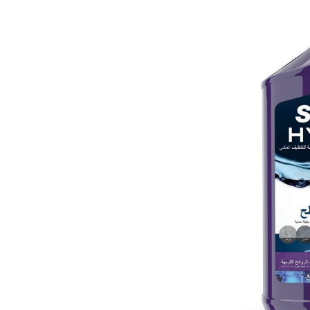
س الكهربائية
gallery
كينات السلاشي
 كريسبي الهوائية
وّق كل أجهزة تحضير
حلويات المجمّدة