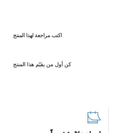
بقايا. &sub الحجم: عبوة إعادة تعبئة سعة 1 لتر. &sub متوافق مع جهاز
Shark HydroVac لتنظيف الأرضيات الصلبة WD110، وWD210.
الطراز:
4968FFJ200ME
اكتب مراجعة لهذا المنتج
الوزن:
1 كجم
الضمان:
5 Years Limited
كن أول من يقيّم هذا المنتج
الباركود:
622356311519
أبعاد المنتج (سم):
‎72 x 101 x 230 مم