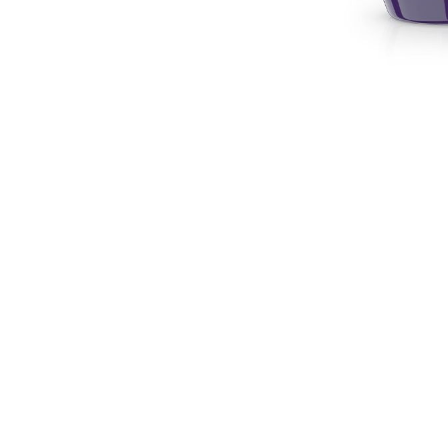
Skip
to
the
beginning
of
the
images
gallery