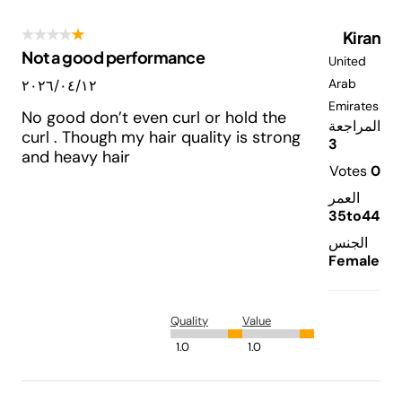
Kiran
Not a good performance
United
Arab
١٢‏/٠٤‏/٢٠٢٦
Emirates
No good don’t even curl or hold the
المراجعة
curl . Though my hair quality is strong
3
and heavy hair
Votes
0
العمر
35to44
الجنس
Female
Quality
Value
1.0
1.0