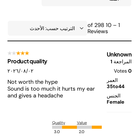
1 – 10 of 298
Reviews
Unknown
Product quality
المراجعة
1
0
Votes
٠٢‏/٠٨‏/٢٠٢٦
العمر
Not worth the hype
35to44
Sound is too much it hurts my ear
and gives a headache
الجنس
Female
Quality
Value
3.0
2.0