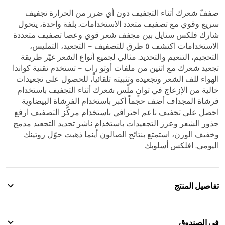
صففّ شعرك أثناء التجفيف دون أي ضرر من الحرارة تجفيف
سريع وقوي مع تصفيف متعدد الاستخدامات. بلفة واحدة، يتحول
شارك فلكس ستايل بين مجفف شعر قوي وعصا تصفيف متعددة
الاستخدامات اكتشف ٥ طرق للتصفيف - التجعيد، التمليس،
التحجيم، التنعيم والتحديد. مثالي لجميع أنواع الشعر غيّر طريقة
تجعيد شعرك مع اثنين من ملفات أوتو راب - تستخدم تقنية كواندا
الهواء للف الشعر وتجعيده وتثبيته تلقائياً، للحصول على تجعيدات
خالية من الإزعاج في ثوانٍ ملّس شعرك أثناء التجفيف باستخدام
فرشاة المجداف أضف حجماً أكبر باستخدام الفرشاة البيضاوية
احصل على تجفيف ناعم احترافي باستخدام مركّز التصفيف ارفع
جذور الشعر وعزز التجعيدات باستخدام ناشر تحديد التجعيد مدمج
وخفيف الوزن، استمتع بنتائج الصالون أينما ذهبت حوّل روتينك
اليومي. افلكس أسلوبك
تفاصيل المنتج
تحوّل من مجفف شعر إلى مصفف شعر — غيّر روتينك مع
تجفيف قوي وسريع وتصفيف متعدد الاستخدامات.
في الصندوق