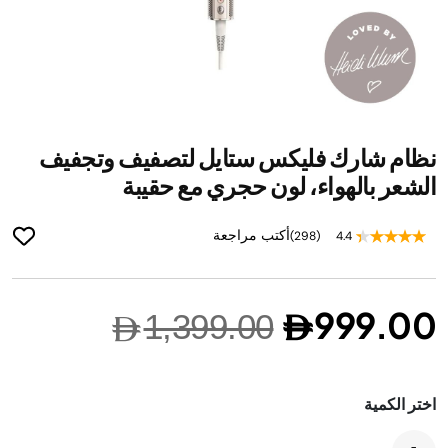
ip
نظام شارك فليكس ستايل لتصفيف وتجفيف
to
he
الشعر بالهواء، لون حجري مع حقيبة
ng
of
أكتب مراجعة
(298)
4.4
he
es
ry
999.00
1,399.00