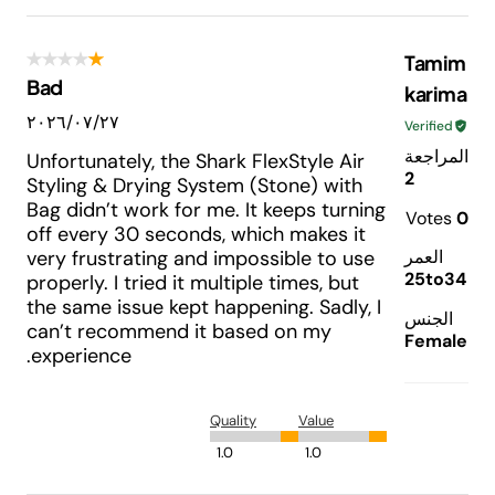
Tamim
Bad
karima
٢٧‏/٠٧‏/٢٠٢٦
Verified
المراجعة
Unfortunately, the Shark FlexStyle Air
2
Styling & Drying System (Stone) with
Bag didn’t work for me. It keeps turning
Votes
0
off every 30 seconds, which makes it
العمر
very frustrating and impossible to use
25to34
properly. I tried it multiple times, but
the same issue kept happening. Sadly, I
الجنس
can’t recommend it based on my
Female
experience.
Quality
Value
1.0
1.0