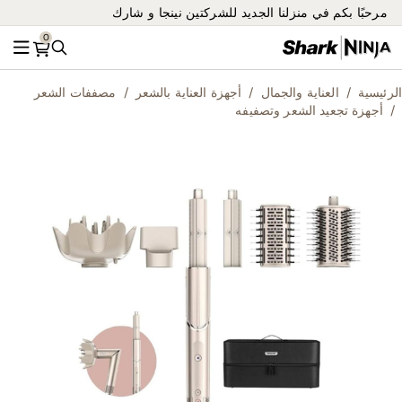
مرحبًا بكم في منزلنا الجديد للشركتين نينجا و شارك
0
بحث
القائ
الرئيسية
العناية والجمال
أجهزة العناية بالشعر
مصففات الشعر
أجهزة تجعيد الشعر وتصفيفه
ip
to
he
nd
of
he
es
ry