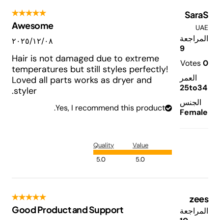
SaraS
Awesome
UAE
المراجعة
٠٨‏/١٢‏/٢٠٢٥
9
Hair is not damaged due to extreme
Votes
0
temperatures but still styles perfectly!
العمر
Loved all parts works as dryer and
25to34
styler.
الجنس
Yes, I recommend this product.
Female
Quality
Value
5.0
5.0
zees
Good Product and Support
المراجعة