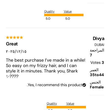
Quality
Value
5.0
5.0
Divya
Great
DUBAI
المراجعة
١٥‏/١٢‏/٢٠٢٥
7
The best purchase I’ve made in a while!
Votes
3
So easy on my frizzy hair, and I can
العمر
style it in minutes. Thank you, Shark
35to44
????✨
الجنس
Yes, I recommend this product.
Female
Quality
Value