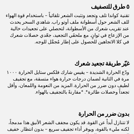
اللون:
حجري
٥ طرق للتصفيف
تقنية كواندا تلف وتجعد وتثبت الشعر تلقائياً - باستخدام قوة الهواء
عدد السرعات:
3
للف الشعر حول أسطوانة ملف أوتو راب. شاهدي السحر يحدث
عند تقريب شعرك من الأسطوانة، لتحصلي على تجعيدات خالية
من الإزعاج في ثوانٍ. مع ملحقَي التجعيد، جعّدي خصلات شعرك
الضمان:
٥ سنوات
في كلا الاتجاهين للحصول على إطار مُجمَّل للوجه.
الباركود:
0622356273350
غيّر طريقة تجعيد شعرك
طول السلك:
٢٤٤ سم
ودّع الحرارة الشديدة - يقيس شارك فلكس ستايل الحرارة ١٠٠٠
مرة في الثانية لضمان درجات حرارة هواء متسقة، مع تجفيف
لطيف دون ضرر من الحرارة. المزيد من النعومة واللمعان، وأقل
أبعاد المنتج (سم):
٢ سم طول × ٢ سم عرض × ٢ سم
تجعداً وخصلات طائرة*. *مقارنةً بالتجفيف بالهواء.
ارتفاع
بدون ضرر من الحرارة
لا تتنازل أبداً عن القوة. قد يكون مجفف الشعر الأنيق هذا مدمجاً،
لكنه مليء بالقوة، ويوفر أداء تجفيف سريع - بدون انتظار. خفيف