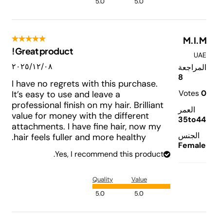
5.0
5.0
M.I.M
Great product!
UAE
٠٨‏/١٢‏/٢٠٢٥
المراجعة
8
I have no regrets with this purchase.
Votes
0
It’s easy to use and leave a
professional finish on my hair. Brilliant
العمر
value for money with the different
35to44
attachments. I have fine hair, now my
الجنس
hair feels fuller and more healthy.
Female
Yes, I recommend this product.
Quality
Value
5.0
5.0