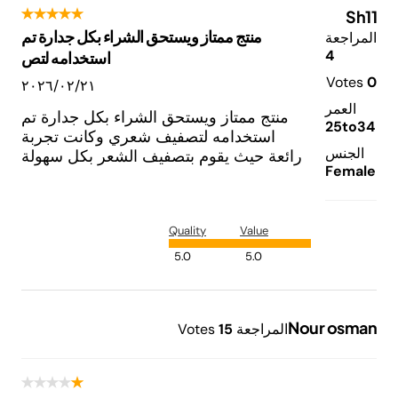
Sh11
منتج ممتاز ويستحق الشراء بكل جدارة تم
المراجعة
4
استخدامه لتص
Votes
0
٢١‏/٠٢‏/٢٠٢٦
العمر
منتج ممتاز ويستحق الشراء بكل جدارة تم
25to34
استخدامه لتصفيف شعري وكانت تجربة
الجنس
رائعة حيث يقوم بتصفيف الشعر بكل سهولة
Female
Quality
Value
5.0
5.0
Nour osman
المراجعة
5
1
Votes