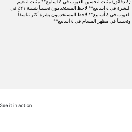
(٨ دقائق) مثبت لتحسين العيوب في ٤ أسابيع** مثبت لتنعيم
البشرة في ٤ أسابيع** لاحظ المستخدمون تحسناً بنسبة ٢١٪ في
العيوب في ٤ أسابيع** لاحظ المستخدمون بشرة أكثر تناسقاً
الوزن:
٠٫٧٤ كجم
وتحسناً في مظهر المسام في ٤ أسابيع**
اللون:
ارجواني
وقت التشغيل:
١٣٨ دقيقة
الضمان:
٥ سنوات
الباركود:
9999999999
أبعاد المنتج (سم):
٢ سم طول × ٢ سم عرض × ٢
See it in action
سم ارتفاع