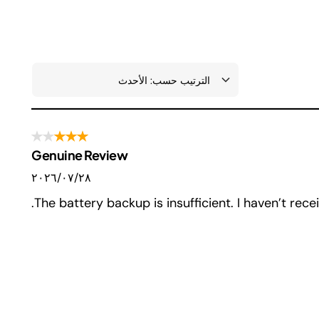
Genuine Review
٢٨‏/٠٧‏/٢٠٢٦
The battery backup is insufficient. I haven’t rec