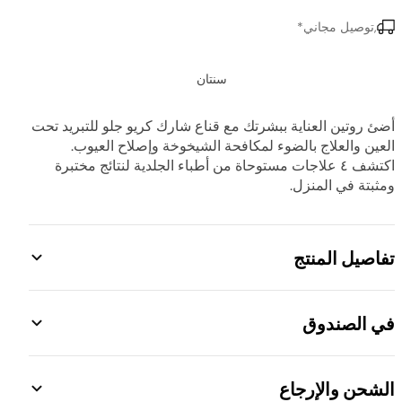
,توصيل مجاني*
سنتان
أضئ روتين العناية ببشرتك مع قناع شارك كريو جلو للتبريد تحت
العين والعلاج بالضوء لمكافحة الشيخوخة وإصلاح العيوب.
اكتشف ٤ علاجات مستوحاة من أطباء الجلدية لنتائج مختبرة
ومثبتة في المنزل.
تفاصيل المنتج
قناع وجه LED بحجم عالمي مع ٤ علاجات مستوحاة من
أطباء الجلدية لنتائج مختبرة ومثبتة في المنزل
في الصندوق
تبريد تحت العين: تقنية إنستا تشيل الباردة تهدئ منطقة
تحت العين مع ٣ مستويات تبريد قابلة للتعديل
قناع العلاج الضوئي بأباقة قابلة للتعديل وواقيات عيون سيليكون مثبّتة
باللون الليلكي
الشحن والإرجاع
وضع تحسين الشيخوخة: مثبت لتقليل الخطوط الدقيقة