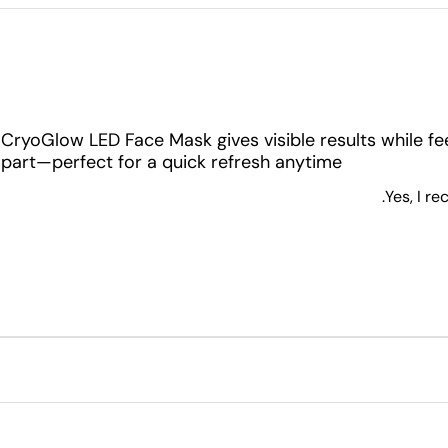
CryoGlow LED Face Mask gives visible results while fee
art—perfect for a quick refresh anytime ????
Yes, I r