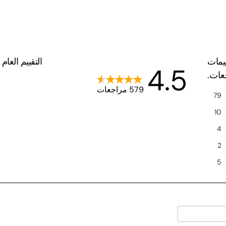
يمات
التقييم العام
4.5
جعات.
579 مراجعات
79
10
4
2
5