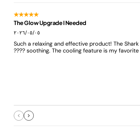
The Glow Upgrade I Needed
٠٥‏/٠٥‏/٢٠٢٦
Such a relaxing and effective product! The Shark 
soothing. The cooling feature is my favorite p