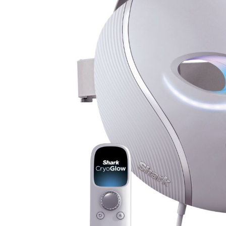
س الكهربائية
gallery
كينات السلاشي
 كريسبي الهوائية
وّق كل أجهزة تحضير
حلويات المجمّدة