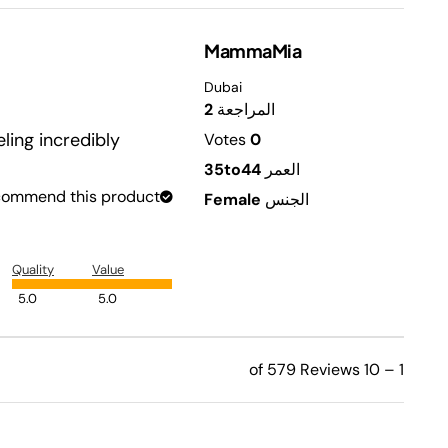
MammaMia
Dubai
المراجعة
2
ling incredibly
Votes
0
العمر
35to44
ecommend this product.
الجنس
Female
Quality
Value
5.0
5.0
1 – 10 of 579 Reviews