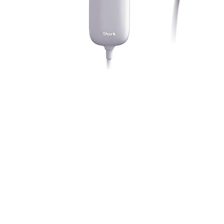
Skip
to
the
beginning
of
the
images
gallery